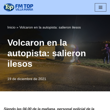
Saltar
al
contenido
Inicio
»
Volcaron en la autopista: salieron ilesos
Volcaron en la
autopista: salieron
ilesos
19 de diciembre de 2021
Siendo las 04.00 de la mañana, personal policial de la