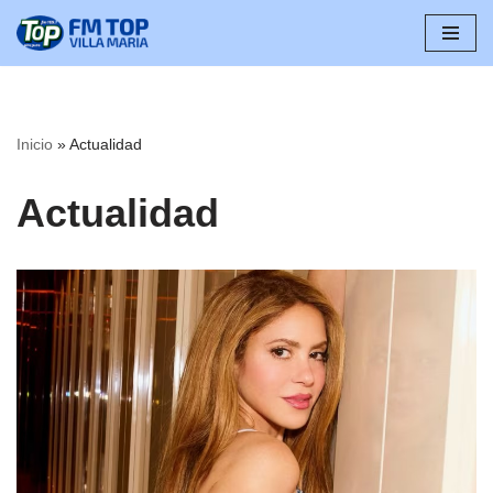
Saltar
al
contenido
Inicio
»
Actualidad
Actualidad