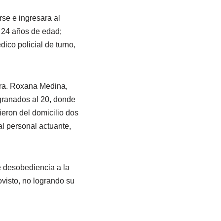
se e ingresara al
e 24 años de edad;
ico policial de turno,
 dra. Roxana Medina,
 granados al 20, donde
ieron del domicilio dos
al personal actuante,
e desobediencia a la
ovisto, no logrando su