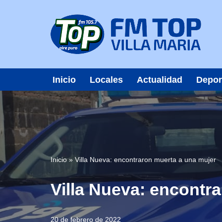
Saltar
al
contenido
Inicio
Locales
Actualidad
Depor
Inicio
»
Villa Nueva: encontraron muerta a una mujer
Villa Nueva: encontr
20 de febrero de 2022