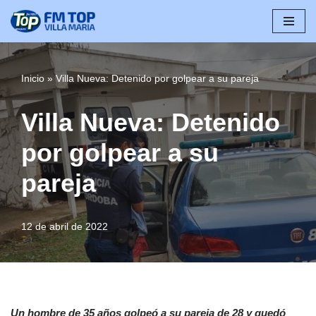
Saltar
al
contenido
Inicio
»
Villa Nueva: Detenido por golpear a su pareja
Villa Nueva: Detenido
por golpear a su
pareja
12 de abril de 2022
Un hombre de 35 años golpeó a su pareja de 28 y quedó