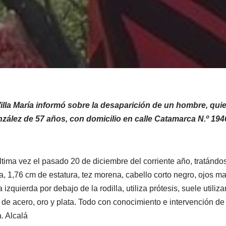
Villa María informó sobre la desaparición de un hombre, qu
zález de 57 años, con domicilio en calle Catamarca N.º 194
última vez el pasado 20 de diciembre del corriente año, tratánd
a, 1,76 cm de estatura, tez morena, cabello corto negro, ojos m
izquierda por debajo de la rodilla, utiliza prótesis, suele util
l de acero, oro y plata. Todo con conocimiento e intervención de l
a. Alcalá