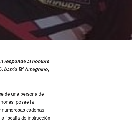
ien responde al nombre
6, barrio Bº Ameghino,
ose de una persona de
arrones, posee la
izar numerosas cadenas
a fiscalía de instrucción