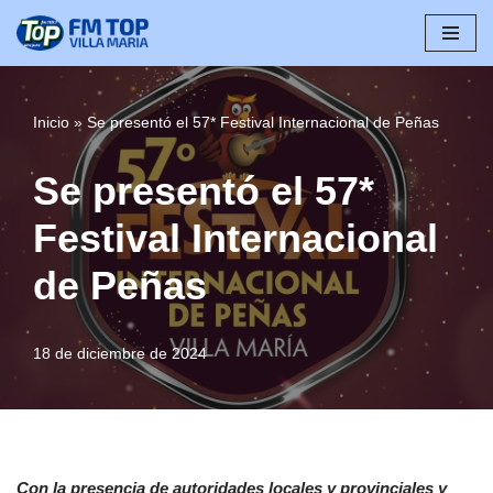
Saltar
al
contenido
Inicio
»
Se presentó el 57* Festival Internacional de Peñas
Se presentó el 57*
Festival Internacional
de Peñas
18 de diciembre de 2024
Con la presencia de autoridades locales y provinciales y