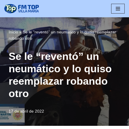
Saltar
al
contenido
Inicio
»
Se le “reventó” un neumático y lo quiso reemplazar
robando otro
Se le “reventó” un
neumático y lo quiso
reemplazar robando
otro
17 de abril de 2022