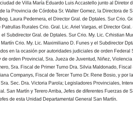
a ciudad de Villa María Eduardo Luis Accastello junto al Diretor
de la Provincia de Córdoba Sr. Walter Gomez, la Directora de S
g. Laura Pedernera, el Director Gral. de Dptales. Sur Crio. Gra
 Patrullas Rurales Crio. Gral. Lic. Ariel Vargas, el Director Gra
, el Subdirector Gral. de Dptales. Sur Crio. My. Lic. Crhistian Mur
Martín Crio. My. Lic. Maximiliano D. Funes y el Subdirector Dptal
s en la ocasión por autoridades judiciales de orden Federal S
 de orden Provincial, Sra. Jueza de Juventud, Niñez, Violencia
ero, Sra. Fiscal de Primer Turno Dra. Silvia Maldonado, Fiscal 
ana Companys, Fiscal de Tercer Turno Dr. Rene Bosio, y por la
a Sra. Sec. Dra. Victoria Parola; Legisladores Provinciales, Inte
al. San Martín y Terero Arriba, Jefes de diferentes Fuerzas de S
Jefes de esta Unidad Departamental General San Martín.