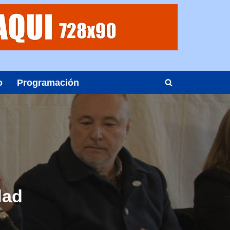
o
Programación
dad