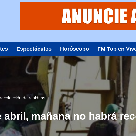
tes
Espectáculos
Horóscopo
FM Top en Viv
 recolección de residuos
de abril, mañana no habrá re