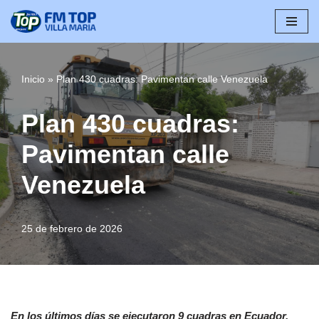
Saltar
al
contenido
Inicio
»
Plan 430 cuadras: Pavimentan calle Venezuela
Plan 430 cuadras:
Pavimentan calle
Venezuela
25 de febrero de 2026
En los últimos días se ejecutaron 9 cuadras en Ecuador,