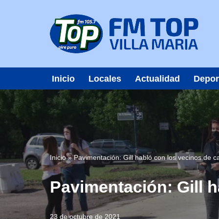
Saltar
al
contenido
Inicio
Locales
Actualidad
Depor
Inicio
»
Pavimentación: Gill habló con los vecinos de ca
Pavimentación: Gill h
23 de octubre de 2021