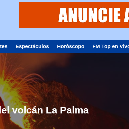
tes
Espectáculos
Horóscopo
FM Top en Viv
del volcán La Palma