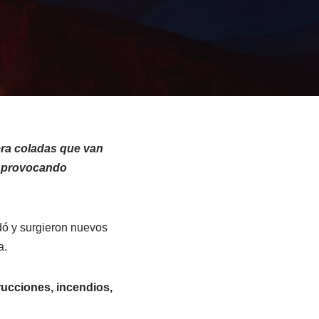
era coladas que van
e provocando
ó y surgieron nuevos
a.
rucciones, incendios,