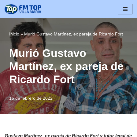
Saltar
al
contenido
Inicio
»
Murió Gustavo Martínez, ex pareja de Ricardo Fort
Murió Gustavo
Martínez, ex pareja de
Ricardo Fort
16 de febrero de 2022
Gustavo Martínez, ex pareja de Ricardo Fort y tutor legal de