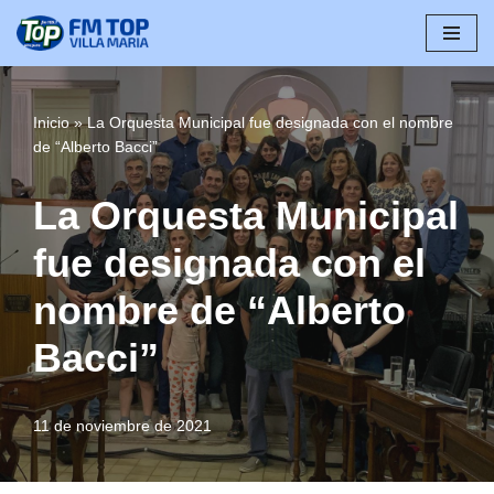
Saltar
al
contenido
Inicio
»
La Orquesta Municipal fue designada con el nombre
de “Alberto Bacci”
La Orquesta Municipal
fue designada con el
nombre de “Alberto
Bacci”
11 de noviembre de 2021