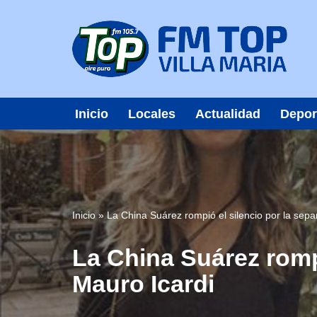
Saltar
al
contenido
Inicio
Locales
Actualidad
Depor
Inicio
»
La China Suárez rompió el silencio por la sep
La China Suárez romp
Mauro Icardi