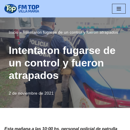
Saltar
al
contenido
Inicio
»
Intentaron fugarse de un control y fueron atrapados
Intentaron fugarse de
un control y fueron
atrapados
2 de noviembre de 2021
Esta mañana a las 10:00 hs, personal policial de patrulla