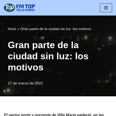
Saltar
al
contenido
Inicio
»
Gran parte de la ciudad sin luz: los motivos
Gran parte de la
ciudad sin luz: los
motivos
17 de marzo de 2022
El sector norte y noroeste de Villa María padeció, en las