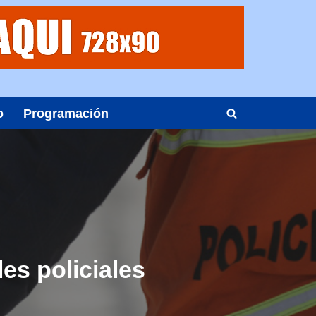
o
Programación
es policiales