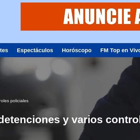
tes
Espectáculos
Horóscopo
FM Top en Viv
oles policiales
etenciones y varios control