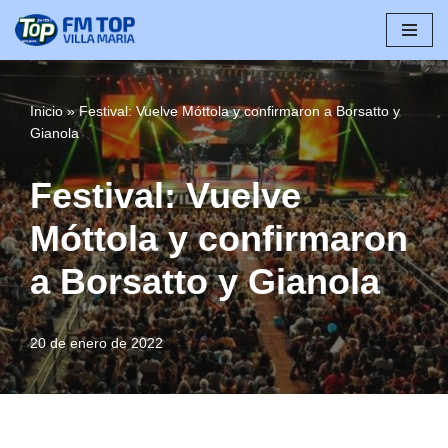
Saltar
al
contenido
Inicio
»
Festival: Vuelve Móttola y confirmaron a Borsatto y
Gianola
Festival: Vuelve
Móttola y confirmaron
a Borsatto y Gianola
20 de enero de 2022