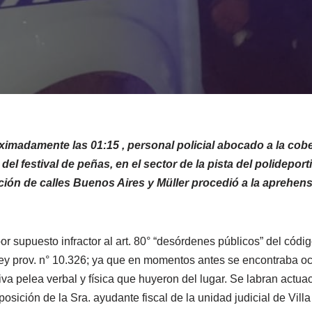
imadamente las 01:15 , personal policial abocado a la cobe
el festival de peñas, en el sector de la pista del polideport
ción de calles Buenos Aires y Müller procedió a la aprehen
r supuesto infractor al art. 80° “desórdenes públicos” del códi
ey prov. n° 10.326; ya que en momentos antes se encontraba oc
a pelea verbal y física que huyeron del lugar. Se labran actua
osición de la Sra. ayudante fiscal de la unidad judicial de Villa