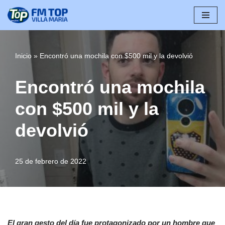
Saltar
al
contenido
Inicio
»
Encontró una mochila con $500 mil y la devolvió
Encontró una mochila
con $500 mil y la
devolvió
25 de febrero de 2022
El gran gesto del día fue protagonizado por un hombre que