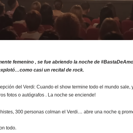
mente femenino , se fue abriendo la noche de #BastaDeAmo
 explotó…como casi un recital de rock.
ecepción del Verdi: Cuando el show termine todo el mundo sale, 
bros fotos o autógrafos . La noche se enciende!
 chistes, 300 personas colman el Verdi… abre una noche q pro
on todo.