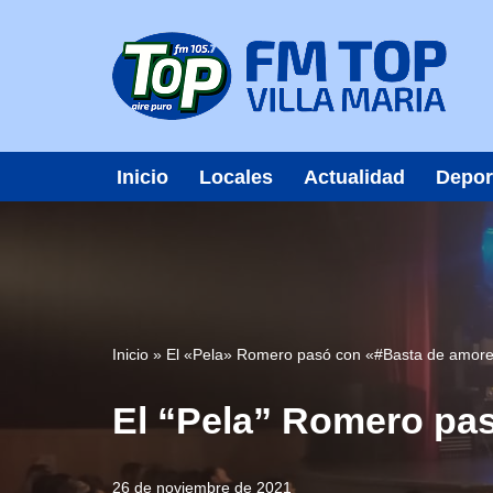
Saltar
al
contenido
Inicio
Locales
Actualidad
Depor
Inicio
»
El «Pela» Romero pasó con «#Basta de amore
El “Pela” Romero pas
26 de noviembre de 2021