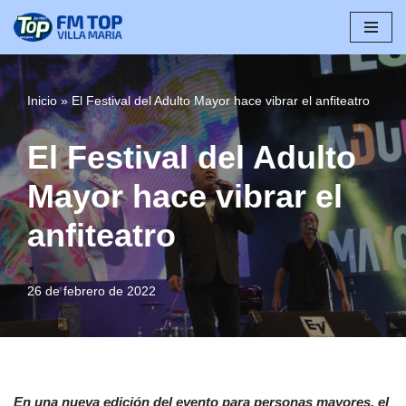
Saltar
al
contenido
Inicio
»
El Festival del Adulto Mayor hace vibrar el anfiteatro
El Festival del Adulto
Mayor hace vibrar el
anfiteatro
26 de febrero de 2022
En una nueva edición del evento para personas mayores, el