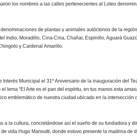
naron los nombres a las calles pertenecientes al Loteo denomina
denominaciones de plantas y animales autóctonos de la región
 del Indio, Moradillo, Cina-Cina, Chañar, Espinillo, Aguará Guaz
hingolo y Cardenal Amarillo.
e Interés Municipal el 31º Aniversario de la inauguración del T
el lema “El Arte es el pan del espíritu, en tus manos esta amas
tico emblemático de nuestra ciudad ubicado en la intersección d
as a la cultura, concretándose así el sueño de su fundadora y di
de vida Hugo Mansutti, donde estuvo presente la madrina de dic