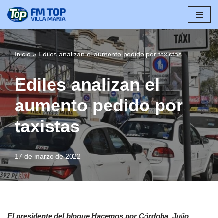
Saltar
al
contenido
Inicio
»
Ediles analizan el aumento pedido por taxistas
Ediles analizan el
aumento pedido por
taxistas
17 de marzo de 2022
El presidente del bloque Hacemos por Córdoba, Julio