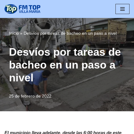
Saltar
al
contenido
Inicio
»
Desvíos por tareas de bacheo en un paso a nivel
Desvíos por tareas de
bacheo en un paso a
nivel
25 de febrero de 2022
El municipio lleva adelante, desde las 6:00 horas de este