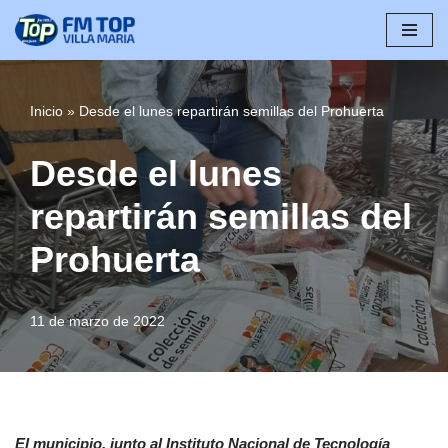
Saltar
al
contenido
Inicio
»
Desde el lunes repartirán semillas del Prohuerta
Desde el lunes
repartirán semillas del
Prohuerta
11 de marzo de 2022
El municipio, junto al Instituto Nacional de Tecnología