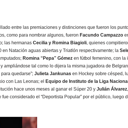
llado entre las premiaciones y distinciones que fueron los punt
os, como para nombrar algunos, fueron
Facundo Campazzo
en
o; las hermanas
Cecilia y Romina Biagioli
, quienes compitier
 en Natación aguas abiertas y Triatlón respectivamente; la
Sel
Amputados;
Romina “Pepa” Gómez
en fútbol femenino, con la 
 y ampliándose tal como lo dijera la misma jugadora de Belgra
ó para quedarse”;
Julieta Jankunas
en Hockey sobre césped, lu
kio con Las Leonas; el
Equipo de Instituto de la Liga Nacion
nstitución hace unos meses al ganar el Súper 20 y
Julián Álvarez
 fue considerado el “Deportista Popular” por el público, luego 