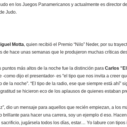
Judo en los Juegos Panamericanos y actualmente es director d
de Judo.
iguel Motta
, quien recibió el Premio “Nilo” Neder, por su trayec
s de hace unas semanas que le produjeron muchas críticas des
puntos más altos de la noche fue la distinción para
Carlos “E
ue -como dijo el presentador- es “el tipo que nos invita a creer q
ro de la noche”. “El tipo de la radio, ese que siempre está ahí” 
la gratitud se hicieron eco de los aplausos de quienes estaban pr
iz”, dio un mensaje para aquellos que recién empiezan, a los m
 o brillante para hacer una carrera, soy un ejemplo d eso. Hacen
 sacrificio, jugársela todos los días, estar… Yo labure con tipos