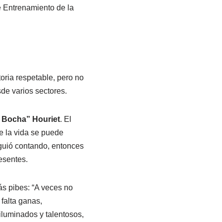
e Entrenamiento de la
toria respetable, pero no
de varios sectores.
l Bocha” Houriet
. El
ue la vida se puede
siguió contando, entonces
esentes.
ás pibes: “A veces no
 falta ganas,
 iluminados y talentosos,