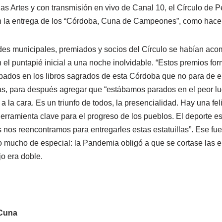
as Artes y con transmisión en vivo de Canal 10, el Círculo de P
ón la entrega de los “Córdoba, Cuna de Campeones”, como hace
des municipales, premiados y socios del Círculo se habían ac
 el puntapié inicial a una noche inolvidable. “Estos premios fo
mpados en los libros sagrados de esta Córdoba que no para de 
, para después agregar que “estábamos parados en el peor lug
la cara. Es un triunfo de todos, la presencialidad. Hay una fel
herramienta clave para el progreso de los pueblos. El deporte e
 nos reencontramos para entregarles estas estatuillas”. Ese fue
o mucho de especial: la Pandemia obligó a que se cortase las e
jo era doble.
Cuna