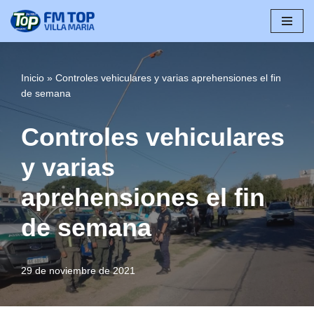
Saltar
al
contenido
Inicio
»
Controles vehiculares y varias aprehensiones el fin
de semana
Controles vehiculares
y varias
aprehensiones el fin
de semana
29 de noviembre de 2021