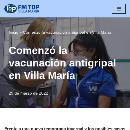
Saltar
al
contenido
Inicio
»
Comenzó la vacunación antigripal en Villa María
Comenzó la
vacunación antigripal
en Villa María
29 de marzo de 2022
Frente a una nueva temporada invernal y los posibles casos