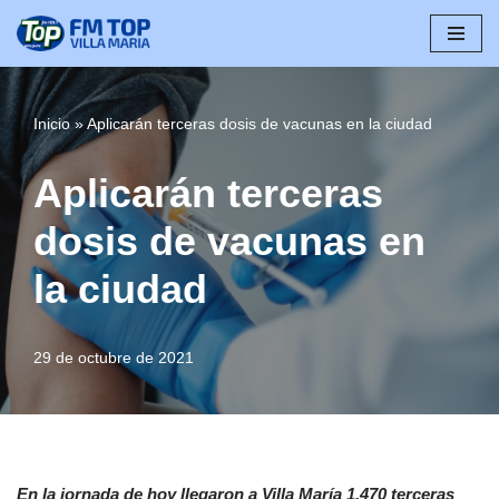
Saltar
al
contenido
Inicio
»
Aplicarán terceras dosis de vacunas en la ciudad
Aplicarán terceras
dosis de vacunas en
la ciudad
29 de octubre de 2021
En la jornada de hoy llegaron a Villa María 1.470 terceras