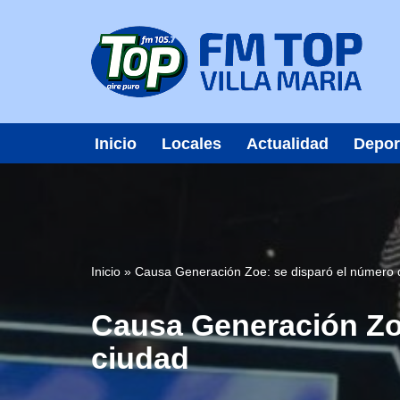
Saltar
al
contenido
Inicio
Locales
Actualidad
Depor
Inicio
»
Causa Generación Zoe: se disparó el número 
Causa Generación Zoe
ciudad