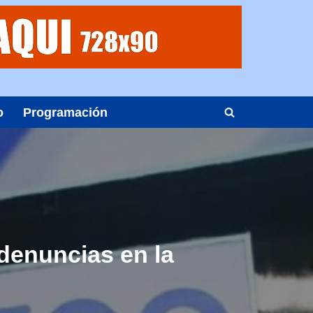
o
Programación
denuncias en la