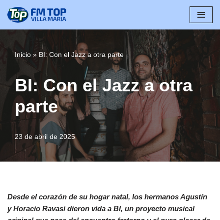
Saltar
al
contenido
Inicio
»
BI: Con el Jazz a otra parte
BI: Con el Jazz a otra
parte
23 de abril de 2025
Desde el corazón de su hogar natal, los hermanos Agustín
y Horacio Ravasi dieron vida a BI, un proyecto musical