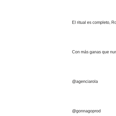
El ritual es completo, R
Con más ganas que nunc
@agenciarola
@gonnagoprod