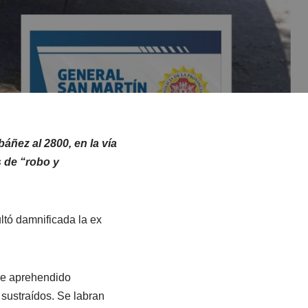
báñez al 2800, en la vía
s de “robo y
ltó damnificada la ex
fue aprehendido
sustraídos. Se labran