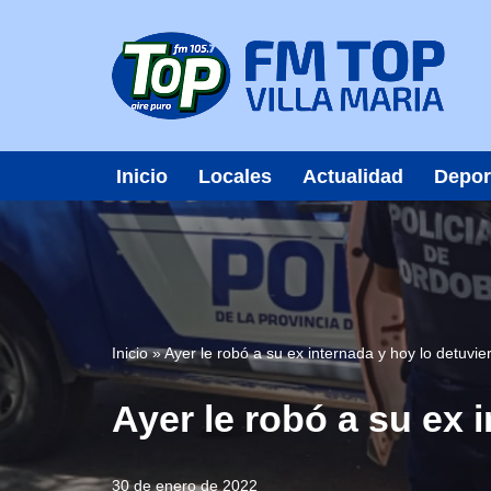
Saltar
al
contenido
Inicio
Locales
Actualidad
Depor
Inicio
»
Ayer le robó a su ex internada y hoy lo detuvie
Ayer le robó a su ex 
30 de enero de 2022