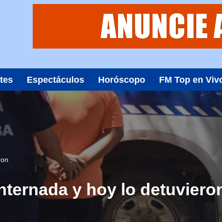
tes
Espectáculos
Horóscopo
FM Top en Viv
ron
internada y hoy lo detuviero