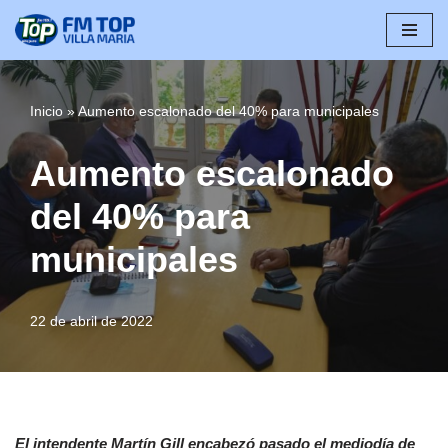
Saltar
al
contenido
Inicio
»
Aumento escalonado del 40% para municipales
Aumento escalonado
del 40% para
municipales
22 de abril de 2022
El intendente Martín Gill encabezó pasado el mediodía de