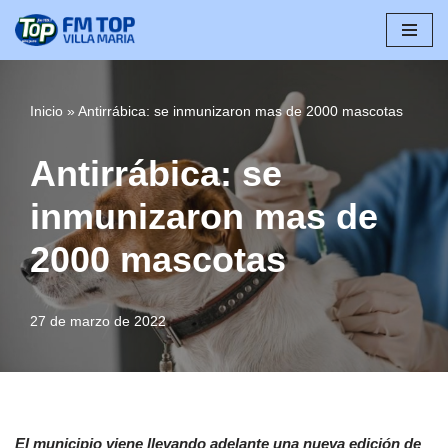
Saltar
al
contenido
Inicio
»
Antirrábica: se inmunizaron mas de 2000 mascotas
Antirrábica: se
inmunizaron mas de
2000 mascotas
27 de marzo de 2022
El municipio viene llevando adelante una nueva edición de