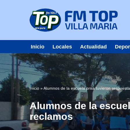
Saltar
al
contenido
Inicio
Locales
Actualidad
Depor
Inicio
»
Alumnos de la escuela proa tuvieron respuest
Alumnos de la escuel
reclamos