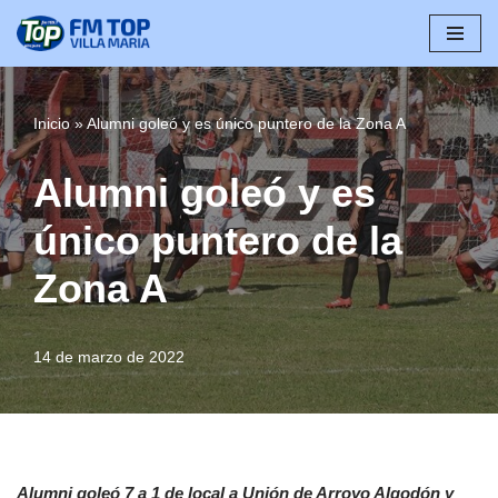
Saltar
al
contenido
Inicio
»
Alumni goleó y es único puntero de la Zona A
Alumni goleó y es
único puntero de la
Zona A
14 de marzo de 2022
Alumni goleó 7 a 1 de local a Unión de Arroyo Algodón y