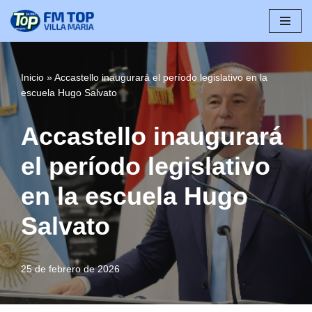
Saltar
al
contenido
Inicio
»
Accastello inaugurará el período legislativo en la
escuela Hugo Salvato
Accastello inaugurará
el período legislativo
en la escuela Hugo
Salvato
25 de febrero de 2026