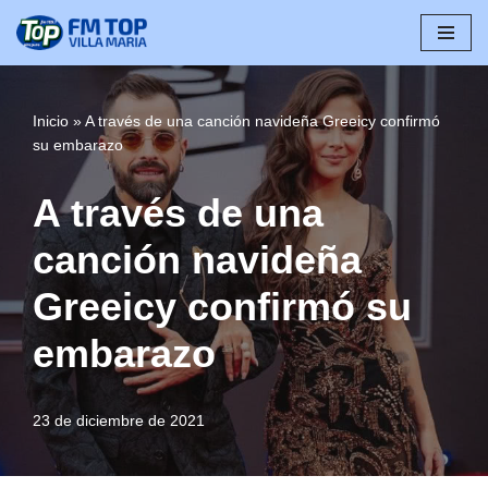
Saltar
al
contenido
Inicio
»
A través de una canción navideña Greeicy confirmó
su embarazo
A través de una
canción navideña
Greeicy confirmó su
embarazo
23 de diciembre de 2021