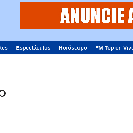
tes
Espectáculos
Horóscopo
FM Top en Viv
O