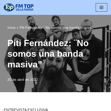
Saltar
al
contenido
Inicio
»
Piti Fernández: ¨No somos una banda masiva”
Piti Fernández: ¨No
somos una banda
masiva”
20 de abril de 2022
ENTREVISTA EXCLUSIVA